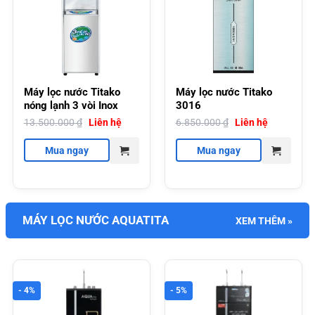
Máy lọc nước Titako
Máy lọc nước Titako
nóng lạnh 3 vòi Inox
3016
13.500.000
₫
Liên hệ
6.850.000
₫
Liên hệ
Mua ngay
Mua ngay
MÁY LỌC NƯỚC AQUATITA
XEM THÊM »
- 4%
- 5%