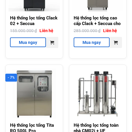
Hệ thống lọc tổng Clack
Hệ thống lọc tổng cao
02 + Seccua
cấp Clack + Seccua cho
gia đình và biệt thự
155.000.000
₫
Liên hệ
285.000.000
₫
Liên hệ
Mua ngay
Mua ngay
- 7%
Hệ thống lọc tổng Tita
Hệ thống lọc tổng toàn
RO 500L Pro
nhà CM02i + UF