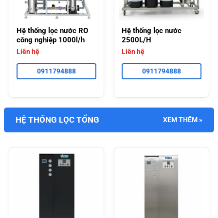
Hệ thống lọc nước RO
Hệ thống lọc nước
công nghiệp 1000l/h
2500L/H
Liên hệ
Liên hệ
0911794888
0911794888
HỆ THỐNG LỌC TỔNG
XEM THÊM »