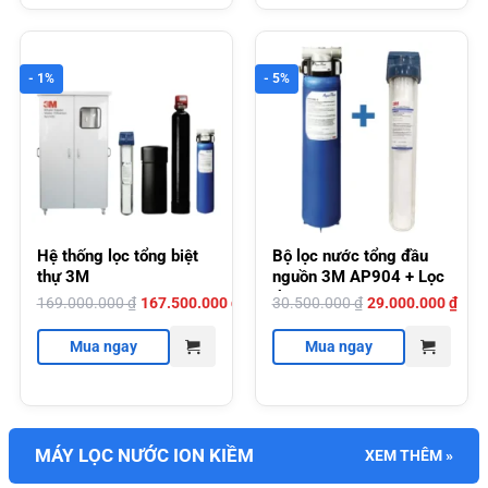
- 1%
- 5%
Hệ thống lọc tổng biệt
Bộ lọc nước tổng đầu
thự 3M
nguồn 3M AP904 + Lọc
thô 3M AP102T
Giá
Giá
Giá
Giá
169.000.000
₫
167.500.000
₫
30.500.000
₫
29.000.000
₫
gốc
hiện
gốc
hiện
là:
tại
là:
tại
169.000.000 ₫.
là:
30.500.000 ₫.
là:
Mua ngay
Mua ngay
167.500.000 ₫.
29.000.000 ₫.
MÁY LỌC NƯỚC ION KIỀM
XEM THÊM »