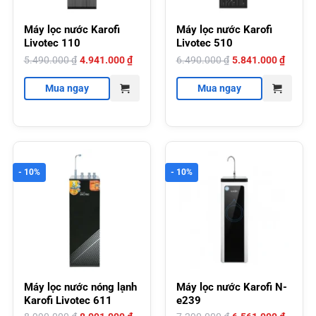
Máy lọc nước Karofi
Máy lọc nước Karofi
Livotec 110
Livotec 510
Giá
Giá
Giá
Giá
5.490.000
₫
4.941.000
₫
6.490.000
₫
5.841.000
₫
gốc
hiện
gốc
hiện
là:
tại
là:
tại
5.490.000 ₫.
là:
6.490.000 ₫.
là:
Mua ngay
Mua ngay
4.941.000 ₫.
5.841.000 ₫.
- 10%
- 10%
Máy lọc nước nóng lạnh
Máy lọc nước Karofi N-
Karofi Livotec 611
e239