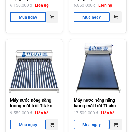
120L
160L
6.150.000
₫
Liên hệ
6.850.000
₫
Liên hệ
Mua ngay
Mua ngay
Máy nước nóng năng
Máy nước nóng năng
lượng mặt trời Titako
lượng mặt trời Titako
220L
tấm phẳng 200 Lít không
9.550.000
₫
Liên hệ
17.500.000
₫
Liên hệ
chịu áp
Mua ngay
Mua ngay