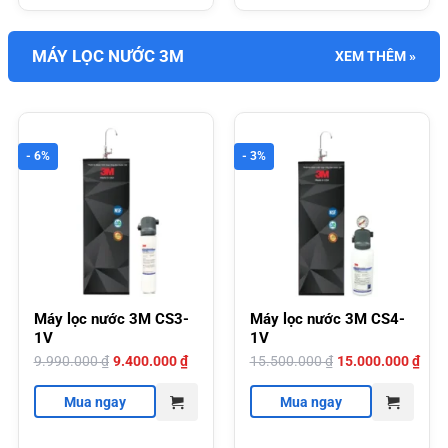
MÁY LỌC NƯỚC 3M
XEM THÊM »
- 6%
- 3%
Máy lọc nước 3M CS3-
Máy lọc nước 3M CS4-
1V
1V
Giá
Giá
Giá
Giá
9.990.000
₫
9.400.000
₫
15.500.000
₫
15.000.000
₫
gốc
hiện
gốc
hiện
là:
tại
là:
tại
9.990.000 ₫.
là:
15.500.000 ₫.
là:
Mua ngay
Mua ngay
9.400.000 ₫.
15.000.000 ₫.