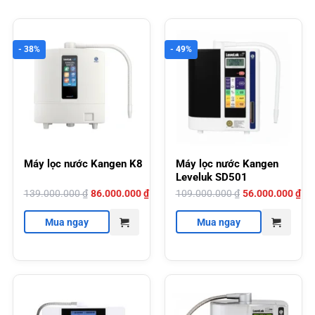
- 38%
- 49%
Máy lọc nước Kangen K8
Máy lọc nước Kangen
Leveluk SD501
Giá
Giá
Giá
Giá
139.000.000
₫
86.000.000
₫
109.000.000
₫
56.000.000
₫
gốc
hiện
gốc
hiện
là:
tại
là:
tại
139.000.000 ₫.
là:
109.000.000 ₫.
là:
Mua ngay
Mua ngay
86.000.000 ₫.
56.000.000 ₫.