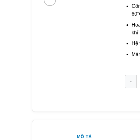
Côn
60°
Hoạ
khí
Hệ 
Màn
Máy bơ
MÔ TẢ