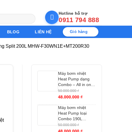
Hotline hỗ trợ
0911 794 888
BLOG
LIÊN HỆ
Giỏ hàng
dạng Split 200L MHW-F30WN1E+MT200R30
Máy bơm nhiệt
Heat Pump dạng
Combo – All in one
loại 150L RSJ-
50.000.000
₫
09/150RDN7-B1
48.000.000
₫
Máy bơm nhiệt
Heat Pump loại
Combo 190L
ệt
RSJ15-190RDN3- E
50.000.000
₫
48.000.000
₫