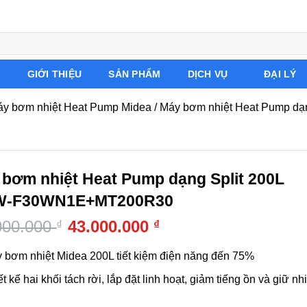
Ủ
GIỚI THIỆU
SẢN PHẨM
DỊCH VỤ
ĐẠI LÝ
y bơm nhiệt Heat Pump Midea
/
Máy bơm nhiệt Heat Pump 
bơm nhiệt Heat Pump dạng Split 200L
-F30WN1E+MT200R30
000.000
43.000.000
₫
₫
n
 bơm nhiệt Midea 200L tiết kiệm điện năng đến 75%
000.000 ₫.
t kế hai khối tách rời, lắp đặt linh hoạt, giảm tiếng ồn và giữ nhi
000.000 ₫.