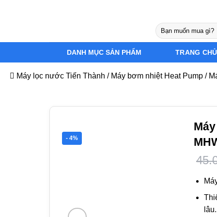
Bỏ
qua
Tìm
nội
kiếm:
dung
DANH MỤC SẢN PHẨM
TRANG CH
Máy lọc nước Tiến Thành
/
Máy bơm nhiệt Heat Pump
/
Má
Máy 
- 4%
MHW
Giá
Giá
45.
gốc
hiệ
là:
tại
Máy
45.
là:
Thiế
43.
lâu.