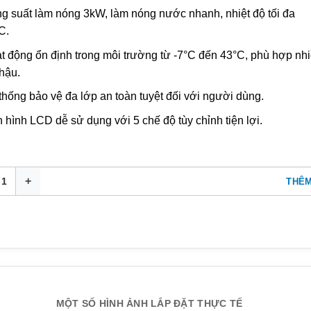
g suất làm nóng 3kW, làm nóng nước nhanh, nhiệt độ tối đa
C.
t động ổn định trong môi trường từ -7°C đến 43°C, phù hợp nh
 hậu.
thống bảo vệ đa lớp an toàn tuyệt đối với người dùng.
 hình LCD dễ sử dụng với 5 chế độ tùy chỉnh tiện lợi.
THÊM
m nhiệt Heat Pump dạng Split 200L MHW-F30WN1E+MT200R30 s
MỘT SỐ HÌNH ẢNH LẮP ĐẶT THỰC TẾ