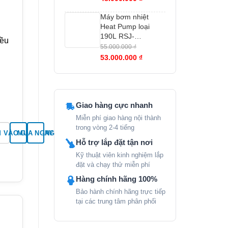
Máy bơm nhiệt
Heat Pump loại
190L RSJ-
iều
15/190RDN7-L2
55.000.000
₫
53.000.000
₫
Giao hàng cực nhanh
Miễn phí giao hàng nội thành
trong vòng 2-4 tiếng
 VÀO GIỎ HÀNG
MUA NGAY
ố lượng
Hỗ trợ lắp đặt tận nơi
Kỹ thuật viên kinh nghiệm lắp
đặt và chạy thử miễn phí
Hàng chính hãng 100%
Bảo hành chính hãng trực tiếp
tại các trung tâm phân phối